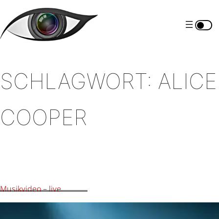
Zum
Inhalt
springen
SCHLAGWORT:
ALICE
COOPER
Musikvideo – live