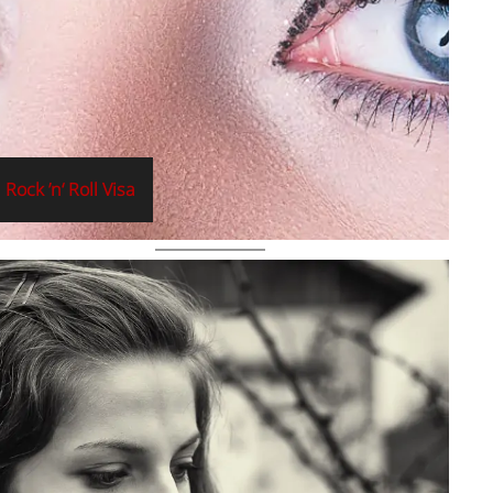
Rock ’n‘ Roll Visa