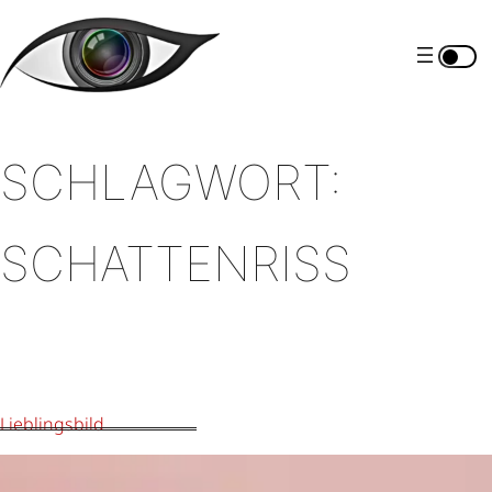
Zum
Inhalt
springen
SCHLAGWORT:
SCHATTENRISS
Lieblingsbild