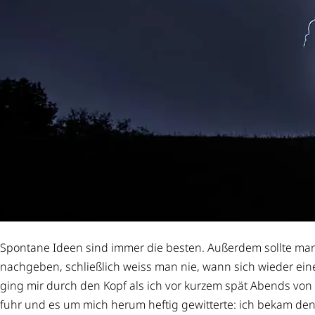
Spontane Ideen sind immer die besten. Außerdem sollte m
nachgeben, schließlich weiss man nie, wann sich wieder ein
ging mir durch den Kopf als ich vor kurzem spät Abends vo
fuhr und es um mich herum heftig gewitterte: ich bekam de