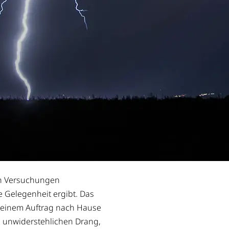
an Versuchungen
e Gelegenheit ergibt. Das
n einem Auftrag nach Hause
n unwiderstehlichen Drang,